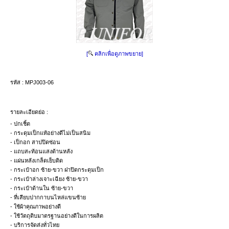
[
คลิกเพื่อดูภาพขยาย]
รหัส :
MPJ003-06
รายละเอียดย่อ :
- ปกเชิ้ต
- กระดุมเป็กแท้อย่างดีไม่เป็นสนิม
- เป็กอก สาปปิดซ่อน
- แถบสะท้อนแสงด้านหลัง
- แผ่นหลังเกล็ดเย็บติด
- กระเป๋าอก ซ้าย-ขวา ฝาปิดกระดุมเป็ก
- กระเป๋าล่างเจาะเฉียง ซ้าย-ขวา
- กระเป๋าด้านใน ซ้าย-ขวา
- ที่เสียบปากกาบนไหล่แขนซ้าย
- ใช้ผ้าคุณภาพอย่างดี
- ใช้วัตถุดิบมาตรฐานอย่างดีในการผลิต
- บริการจัดส่งทั่วไทย