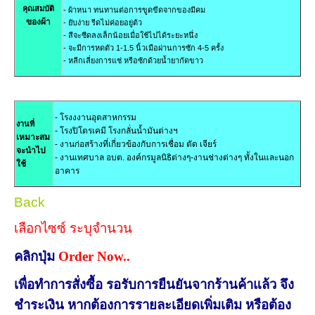
คุณสมบัติ
- ผ้าหนา ทนทานต่อการขูดขีดจากของมีคม
ของผ้า
- ยับง่าย รีดไม่ค่อยอยู่ต้ว
- สีจะซีดลงเล็กน้อยเมื่อใช้ไปได้ระยะหนึ่ง
- จะมีการหดตัว 1-1.5 นิ้วเมือผ่านการซัก 4-5 ครั้ง
- หลีกเลี่ยงการแช่ หรือซ้กด้วยน้ำยากัดขาว
- โรงงงานอุตสาหกรรม
งานที่
- โรงปิโตรเคมี โรงกลั่นน้ำมันต่างฯ
เหมาะสม
- งานก่อสร้างที่เกี่ยวข้องกับการเชื่อม ตัด เจียร์
จะนำไป
- งานเทศบาล อบต. องค์กรมูลนิธิต่างๆ
-งานช่างต่างๆ ทั้งในและนอก
ใช้
อาคาร
Back
เลือกไซซ์ ระบุจำนวน
คลิกปุ่ม
Order Now..
เพื่อทำการสั่งซื้อ รอรับการยืนยันจากร้านค้าแล้ว จึง
ชำระเงิน หากต้องการรายละเอียดเพิ่มเติม หรือต้อง