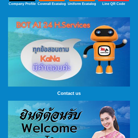
Company Profile
Coverall Ecatalog
Uniform Ecatalog
Line QR Code
Contact us