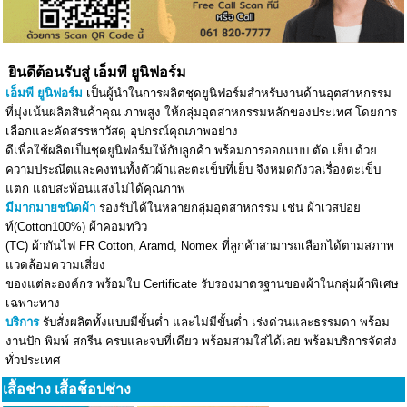
ยินดีต้อนรับสู่ เอ็มพี ยูนิฟอร์ม
เอ็มพี ยูนิฟอร์ม
เป็นผู้นำในการผลิตชุดยูนิฟอร์มสำหรับงานด้านอุตสาหกรรม
ที่มุ่งเน้นผลิตสินค้าคุณ ภาพสูง ให้กลุ่มอุตสาหกรรมหลักของประเทศ โดยการ
เลือกและคัดสรรหาวัสดุ อุปกรณ์คุณภาพอย่าง
ดีเพื่อใช้ผลิตเป็นชุดยูนิฟอร์มให้กับลูกค้า พร้อมการออกแบบ ตัด เย็บ ด้วย
ความประณีตและคงทนทั้งตัวผ้าและตะเข็บที่เย็บ จึงหมดกังวลเรื่องตะเข็บ
แตก แถบสะท้อนแสงไม่ได้คุณภาพ
มีมากมายชนิดผ้า
รองรับได้ในหลายกลุ่มอุตสาหกรรม เช่น ผ้าเวสปอย
ท์(Cotton100%) ผ้าคอมทวิว
(TC) ผ้ากันไฟ FR Cotton, Aramd, Nomex ที่ลูกค้าสามารถเลือกได้ตามสภาพ
แวดล้อมความเสี่ยง
ของแต่ละองค์กร พร้อมใบ Certificate รับรองมาตรฐานของผ้าในกลุ่มผ้าพิเศษ
เฉพาะทาง
บริการ
รับสั่งผลิตทั้งแบบมีขั้นต่ำ และไม่มีขั้นต่ำ เร่งด่วนและธรรมดา พร้อม
งานปัก พิมพ์ สกรีน ครบและจบที่เดียว พร้อมสวมใส่ได้เลย พร้อมบริการจัดส่ง
ทั่วประเทศ
เสื้อช่าง เสื้อช็อปช่าง