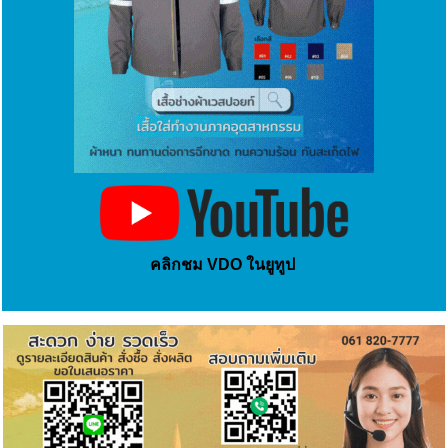
คลิกชม VDO ในยูทูป